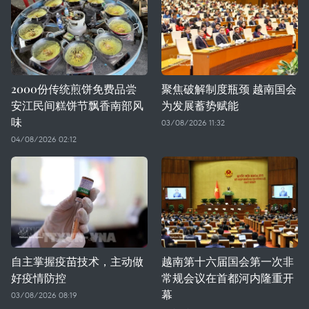
2000份传统煎饼免费品尝
聚焦破解制度瓶颈 越南国会
安江民间糕饼节飘香南部风
为发展蓄势赋能
味
03/08/2026 11:32
04/08/2026 02:12
自主掌握疫苗技术，主动做
越南第十六届国会第一次非
好疫情防控
常规会议在首都河内隆重开
幕
03/08/2026 08:19