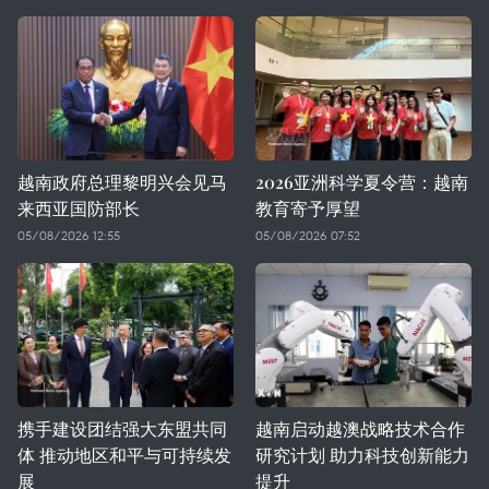
越南政府总理黎明兴会见马
2026亚洲科学夏令营：越南
来西亚国防部长
教育寄予厚望
05/08/2026 12:55
05/08/2026 07:52
携手建设团结强大东盟共同
越南启动越澳战略技术合作
体 推动地区和平与可持续发
研究计划 助力科技创新能力
展
提升