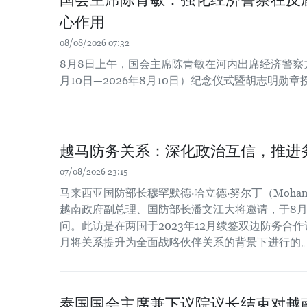
心作用
08/08/2026 07:32
8月8日上午，国会主席陈青敏在河内出席经济警察力量
月10日—2026年8月10日）纪念仪式暨胡志明勋
越马防务关系：深化政治互信，推进
07/08/2026 23:15
马来西亚国防部长穆罕默德·哈立德·努尔丁（Mohamed Kh
越南政府副总理、国防部长潘文江大将邀请，于8月
问。此访是在两国于2023年12月续签双边防务合作谅
月将关系提升为全面战略伙伴关系的背景下进行的
泰国国会主席兼下议院议长结束对越