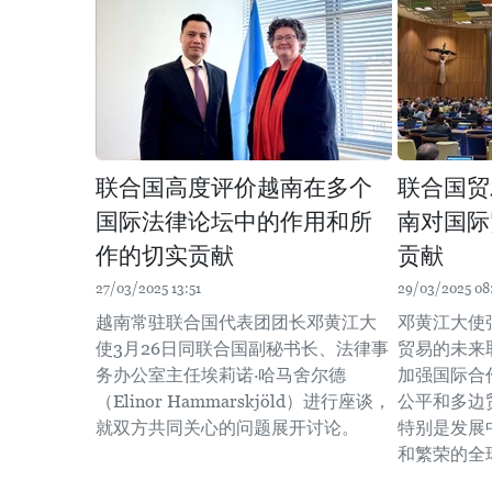
联合国高度评价越南在多个
联合国贸
国际法律论坛中的作用和所
南对国际
作的切实贡献
贡献
27/03/2025 13:51
29/03/2025 08
越南常驻联合国代表团团长邓黄江大
邓黄江大使
使3月26日同联合国副秘书长、法律事
贸易的未来
务办公室主任埃莉诺·哈马舍尔德
加强国际合
（Elinor Hammarskjöld）进行座谈，
公平和多边
就双方共同关心的问题展开讨论。
特别是发展
和繁荣的全