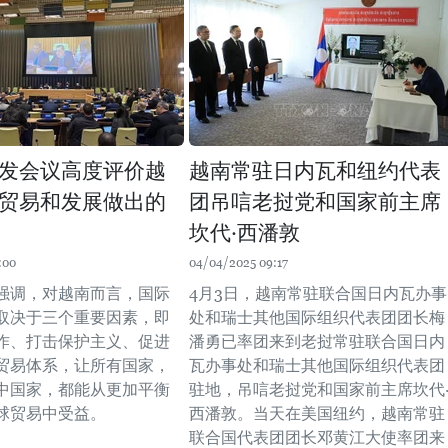
发会议高度评价越
越南常驻日内瓦和纽约代表
贸易和发展做出的
团吊唁老挝党和国家前主席
坎代·西潘敦
:00
04/04/2025 09:17
强调，对越南而言，国际
4月3日，越南常驻联合国日内瓦办事
取决于三个重要因素，即
处和瑞士其他国际组织代表团团长梅
作、打击保护主义、促进
潘勇已率团来到老挝常驻联合国日内
贸易体系，让所有国家，
瓦办事处和瑞士其他国际组织代表团
中国家，都能从更加平衡
驻地，吊唁老挝党和国家前主席坎代
球贸易中受益。
西潘敦。当天在美国纽约，越南常驻
联合国代表团团长邓黄江大使率团来