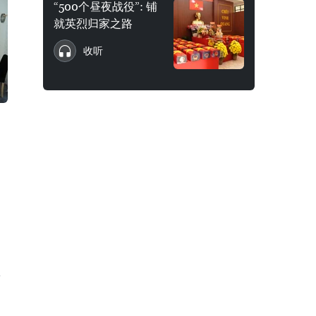
“500个昼夜战役”: 铺
就英烈归家之路
收听
·