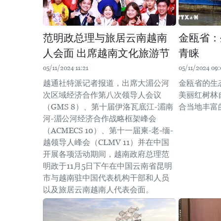
范明政总理与旅居云南越南
金瓯省：
人会面 出席越南文化旅游节
青睐
05/11/2024 11:21
05/11/2024 09:
越通社特派记者报道，出席大湄公河
金瓯省的生
次区域经济合作第八次领导人会议
美丽红树林
（GMS 8）、第十届伊洛瓦底江-湄南
合当地丰富
河-湄公河经济合作战略框架峰会
（ACMECS 10）、第十一届柬-老-缅-
越领导人峰会（CLMV 11）并在中国
开展各项活动期间，越南政府总理范
明政于11月5日下午在中国云南省昆明
市与越南驻中国代表机构干部和人员
以及旅居云南越南人代表会面。