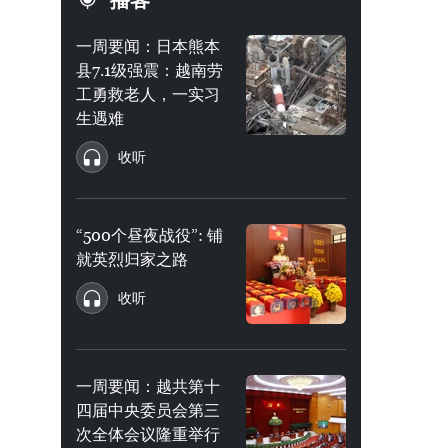
播客
一周要闻：日本熊本
县7.1级强震：越南劳
工勇救老人，一实习
生遇难
收听
“500个昼夜战役”: 铺
就英烈归家之路
收听
一周要闻：越共第十
四届中央委员会第三
次全体会议隆重举行