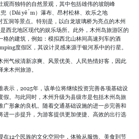
壮观而独特的自然景观，其中包括雄伟的坡朗峰
的肚兜（Dải yếm）瀑布、昂村松林、欢乐之地
街、温村五洞等景点。特别是，以白龙玻璃桥为亮点的木州
d）旅游区是西北地区现代的娱乐场所。此外，木州岛旅游区的
一格的建筑，例如：模拟西北山林间高速列车的酒
amping度假区，其设计灵感来源于银河系中的行星。
木州气候清新凉爽、风景优美、人民热情好客，因此
择来木州旅游。
表示，2025年，该单位将继续投资完善各项基础设
度假。与此同时，木州升级为县级市是包括木州岛旅
推广形象的良机。随着交通基础设施的进一步完善和
将进一步提升，为游客提供更加便捷、高效的出行选
浸在12个民族的文化空间中，体验从服饰、美食到节