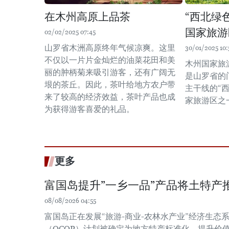
在木州高原上品茶
“西北绿
国家旅游
02/02/2025 07:45
山罗省木洲高原终年气候凉爽。这里
30/01/2025 10:
不仅以一片片金灿烂的油菜花田和美
木州国家旅
丽的肿柄菊来吸引游客，还有广阔无
是山罗省的
垠的茶丘。因此，茶叶给地方农户带
主干线的“
来了较高的经济效益，茶叶产品也成
家旅游区之
为获得游客喜爱的礼品。
更多
富国岛提升”一乡一品”产品将土特产
08/08/2026 04:55
富国岛正在发展“旅游-商业-农林水产业”经济生态系
（OCOP）计划被确定为地方特产标准化、提升价