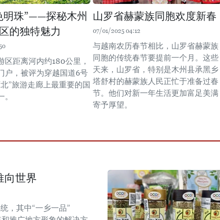
色明珠”——探秘木州
山罗省赫蒙族同胞欢度新春
区的独特魅力
07/01/2025 04:12
与越南农历春节相比，山罗省赫蒙族
50
同胞的传统春节要提前一个月。这些
游区距离河内约180公里，
天来，山罗省，特别是木州县承黑乡
门户，被评为穿越国道6号
塔舒村的赫蒙族人民正忙于准备过春
西北”旅游走廊上最重要的国
节。他们对新一年生活更加富足美满
一。
寄予厚望。
推向世界
统，其中“一乡一品”
值和推广地方形象的解决方