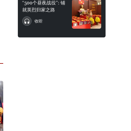
“500个昼夜战役”: 铺
就英烈归家之路
收听