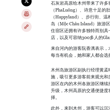
石灰岩高原给木州带来了许多
（PhaLuông）、诗意十足
（Happyland）、步行
岛（Mộc Châu Islan
住宿区还拥有许多独特而别具
店，以及可容纳300多人的Gl
来自河内的游客阮香漓表示，
每当有机会，她和家人都会选
木州岛旅游区副执行经理黄孟唯
施，吸引更多游客前来观光和
游区在内的木州各旅游区继续
升级，木州高原的交通便捷度
择。
此外，来到木州，游客可以沉