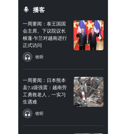
播客
一周要闻：泰王国国
会主席、下议院议长
梭蓬·乍兰对越南进行
正式访问
收听
一周要闻：日本熊本
县7.1级强震：越南劳
工勇救老人，一实习
生遇难
收听