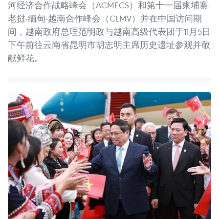
河经济合作战略峰会（ACMECS）和第十一届柬埔寨-
老挝-缅甸-越南合作峰会（CLMV）并在中国访问期
间，越南政府总理范明政与越南高级代表团于11月5日
下午前往云南省昆明市胡志明主席历史遗址参观并敬
献鲜花。