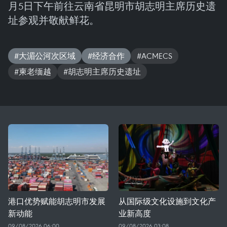
月5日下午前往云南省昆明市胡志明主席历史遗
址参观并敬献鲜花。
#大湄公河次区域
#经济合作
#ACMECS
#柬老缅越
#胡志明主席历史遗址
港口优势赋能胡志明市发展
从国际级文化设施到文化产
新动能
业新高度
09/08/2026 06:00
09/08/2026 03:08