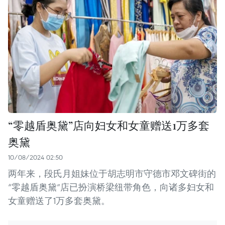
“零越盾奥黛”店向妇女和女童赠送1万多套
奥黛
10/08/2024 02:50
两年来，段氏月姐妹位于胡志明市守德市邓文碑街的
“零越盾奥黛”店已扮演桥梁纽带角色，向诸多妇女和
女童赠送了1万多套奥黛。