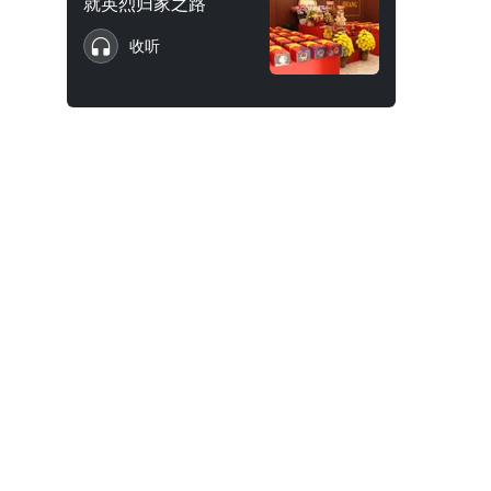
就英烈归家之路
收听