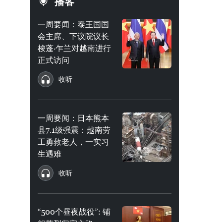
播客
一周要闻：泰王国国
会主席、下议院议长
梭蓬·乍兰对越南进行
正式访问
收听
一周要闻：日本熊本
县7.1级强震：越南劳
工勇救老人，一实习
生遇难
收听
“500个昼夜战役”: 铺