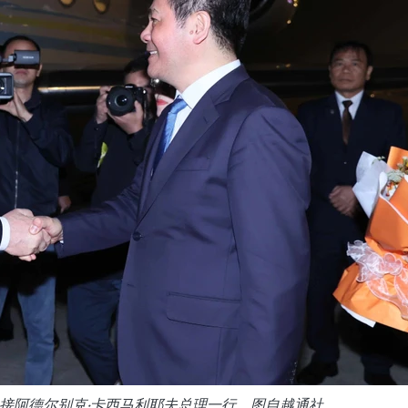
接阿德尔别克·卡西马利耶夫总理一行。图自越通社