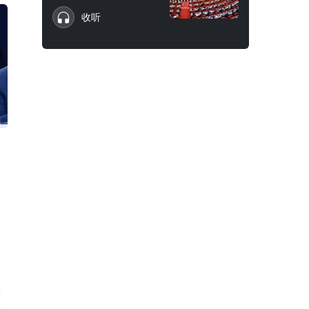
收听
利
萨
莫