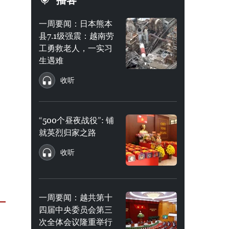
播客
一周要闻：日本熊本
县7.1级强震：越南劳
工勇救老人，一实习
生遇难
收听
“500个昼夜战役”: 铺
就英烈归家之路
收听
一周要闻：越共第十
四届中央委员会第三
次全体会议隆重举行