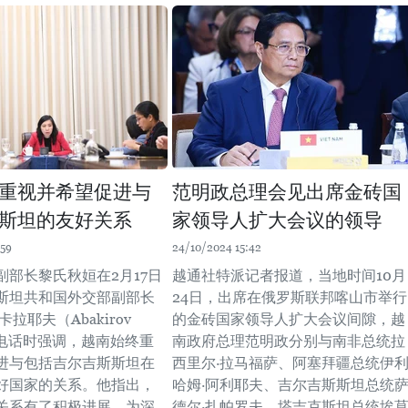
重视并希望促进与
范明政总理会见出席金砖国
斯坦的友好关系
家领导人扩大会议的领导
:59
24/10/2024 15:42
副部长黎氏秋姮在2月17日
越通社特派记者报道，当地时间10月
斯坦共和国外交部副部长
24日，出席在俄罗斯联邦喀山市举行
拉耶夫（Abakirov
的金砖国家领导人扩大会议间隙，越
通电话时强调，越南始终重
南政府总理范明政分别与南非总统拉
进与包括吉尔吉斯斯坦在
西里尔·拉马福萨、阿塞拜疆总统伊
好国家的关系。他指出，
哈姆·阿利耶夫、吉尔吉斯斯坦总统
关系有了积极进展，为深
德尔·扎帕罗夫、塔吉克斯坦总统埃