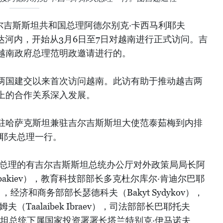
尔吉斯斯坦共和国总理阿德尔别克·卡西马利耶夫
ev）已抵达河内，开始从3月6日至7日对越南进行正式访问。吉
越南政府总理范明政邀请进行的。
两国建交以来首次访问越南。此访有助于推动越吉两
上的合作关系深入发展。
驻哈萨克斯坦兼驻吉尔吉斯斯坦大使范泰茹梅到内排
利耶夫总理一行。
夫总理的有吉尔吉斯斯坦总统办公厅对外政策局局长阿
ymbakiev），教育科技部部长多克杜尔库尔·肯迪尔巴耶
aeva），经济和商务部部长瑟德科夫（Bakyt Sydykov），
Taalaibek Ibraev），司法部部长巴耶托夫
尔吉斯斯坦总统下属国家投资署署长塔兰特别克·伊马诺夫