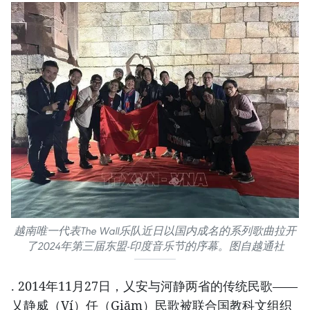
越南唯一代表The Wall乐队近日以国内成名的系列歌曲拉开
了2024年第三届东盟-印度音乐节的序幕。图自越通社
. 2014年11月27日，乂安与河静两省的传统民歌——
乂静威（Ví）任（Giặm）民歌被联合国教科文组织