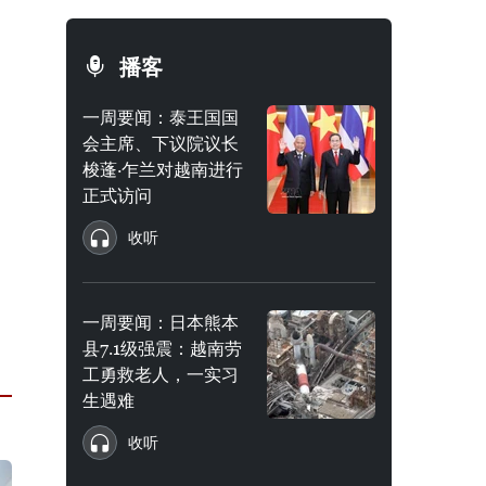
播客
一周要闻：泰王国国
会主席、下议院议长
梭蓬·乍兰对越南进行
正式访问
收听
一周要闻：日本熊本
县7.1级强震：越南劳
工勇救老人，一实习
生遇难
收听