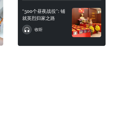
“500个昼夜战役”: 铺
就英烈归家之路
收听