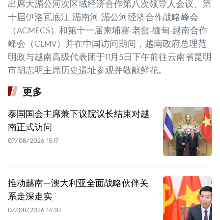
出席大湄公河次区域经济合作第八次领导人会议、第
十届伊洛瓦底江-湄南河-湄公河经济合作战略峰会
（ACMECS）和第十一届柬埔寨-老挝-缅甸-越南合作
峰会（CLMV）并在中国访问期间，越南政府总理范
明政与越南高级代表团于11月5日下午前往云南省昆明
市胡志明主席历史遗址参观并敬献鲜花。
更多
泰国国会主席兼下议院议长结束对越
南正式访问
07/08/2026 15:17
推动越南—澳大利亚全面战略伙伴关
系走深走实
07/08/2026 14:30