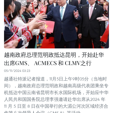
越南政府总理范明政抵达昆明，开始赴华
出席GMS、 ACMECS 和 CLMV之行
05/11/2024 03:23
越通社特派记者报道，11月5日上午9时05分（当地时
间），越南政府总理范明政和越南高级代表团乘坐专
机抵达中国云南省昆明市长水国际机场，开始应中华
人民共和国国务院总理李强邀请赴华出席从2024 年
11 月 5 日至 8 日在中国举行的大湄公河次区域经济合
作第八次领导人会议（GMS 8）等活动。