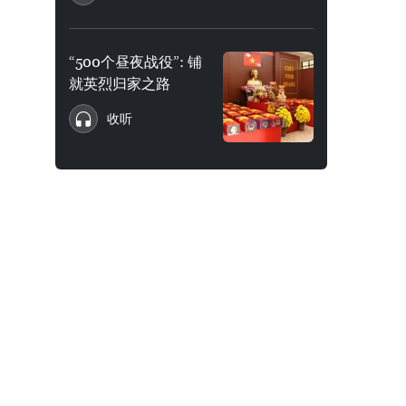
“500个昼夜战役”: 铺
就英烈归家之路
收听