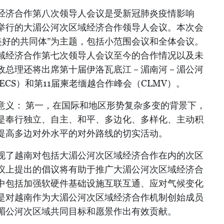
经济合作第八次领导人会议是受新冠肺炎疫情影响
举行的大湄公河次区域经济合作领导人会议。本次会
美好的共同体”为主题，包括小范围会议和全体会议。
域经济合作第七次领导人会议至今的合作情况以及未
政总理还将出席第十届伊洛瓦底江－湄南河－湄公河
ECS）和第11届柬老缅越合作峰会（CLMV）。
意义： 第一，在国际和地区形势复杂多变的背景下，
是奉行独立、自主、和平、多边化、多样化、主动积
提高多边对外水平的对外路线的切实活动。
现了越南对包括大湄公河次区域经济合作在内的次区
议上提出的倡议将有助于推广大湄公河次区域经济合
中包括加强软硬件基础设施互联互通、应对气候变化
是对越南作为大湄公河次区域经济合作机制创始成员
湄公河次区域共同目标和愿景作出有效贡献。