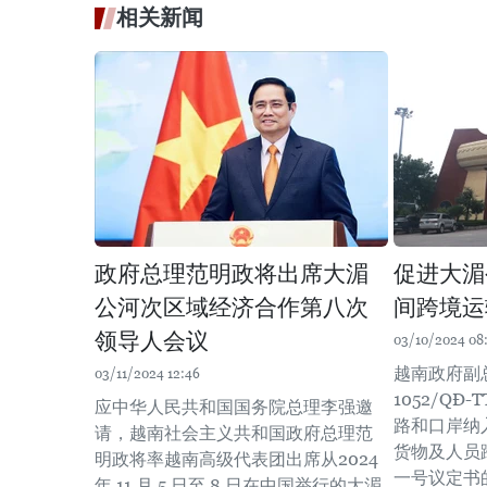
相关新闻
政府总理范明政将出席大湄
促进大湄
公河次区域经济合作第八次
间跨境运
领导人会议
03/10/2024 08
越南政府副
03/11/2024 12:46
1052/Q
应中华人民共和国国务院总理李强邀
路和口岸纳
请，越南社会主义共和国政府总理范
货物及人员跨
明政将率越南高级代表团出席从2024
一号议定书
年 11 月 5 日至 8 日在中国举行的大湄