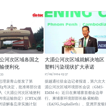
公河次区域各国之
大湄公河次区域就解决地区
输便利化
塑料污染现状扩大承诺
:35
17/09/2024 03:57
总理裴青山签发了第
据越通社驻金边记者报道，第六次大
Đ-TTg号决定，批准将部分道
湄公河次区域环境部长会议（GMS-
入《大湄公河次区域便利
EMM-6）近日在柬埔寨首都金边举
境运输协定》(CBTA)第
行。柬埔寨环境部部长杨·索帕勒
的谅解备忘录实施计划
（EANG,Sophalleth）、亚洲开发银