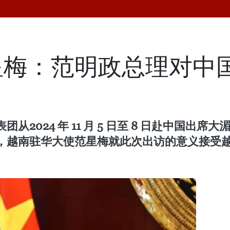
星梅：范明政总理对中
2024 年 11 月 5 日至 8 日赴中国出
，越南驻华大使范星梅就此次出访的意义接受