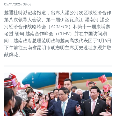
05/11/2024 08:08
越通社特派记者报道，出席大湄公河次区域经济合作
第八次领导人会议、第十届伊洛瓦底江-湄南河-湄公
河经济合作战略峰会（ACMECS）和第十一届柬埔寨-
老挝-缅甸-越南合作峰会（CLMV）并在中国访问期
间，越南政府总理范明政与越南高级代表团于11月5日
下午前往云南省昆明市胡志明主席历史遗址参观并敬
献鲜花。