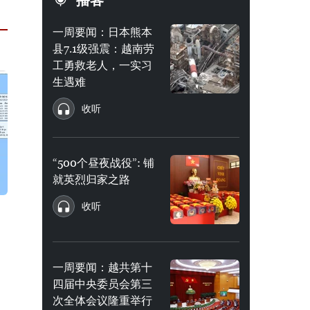
播客
一周要闻：日本熊本
县7.1级强震：越南劳
工勇救老人，一实习
生遇难
收听
“500个昼夜战役”: 铺
就英烈归家之路
收听
一周要闻：越共第十
月
四届中央委员会第三
次全体会议隆重举行