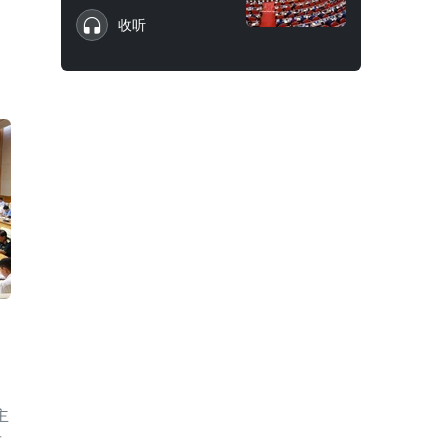
收听
主
后