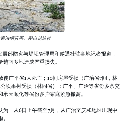
地遭洪涝灾害。图自越通社
村发展部防灾与堤坝管理局和越通社驻各地记者报道，
已给越南多地造成严重损失。
已致使广平省1人死亡；10间房屋受损（广治省7间，林
322公顷果树受损（林同省）；广平、广治等省份多条交
和承天顺化等省份多户家庭紧急撤离。
认为，从6日上午截至7月，从广治至庆和地区出现中
雨。