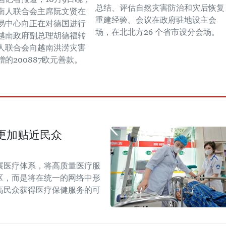
总结、评估自然灾害防治和灾后恢复
南人联合会主席阮文贤在
重建经验。会议在政府驻地设主会
易中心向正在对德国进行
场，在北北方26 个省市设分会场。
越南政府副总理胡德福转
人联合会向越南洪涝灾害
的200887欧元善款。
更加贴近民众
展医疗体系，将高质量医疗服
区，而是将在统一的网络中形
高民众获得医疗保健服务的可