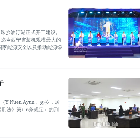
明珠乡油汀湖正式开工建设。
，是迄今西宁省装机规模最大的
国家能源安全以及推动能源绿
子
Nuen Ayun，59岁，居
刑法》第116条规定）的刑