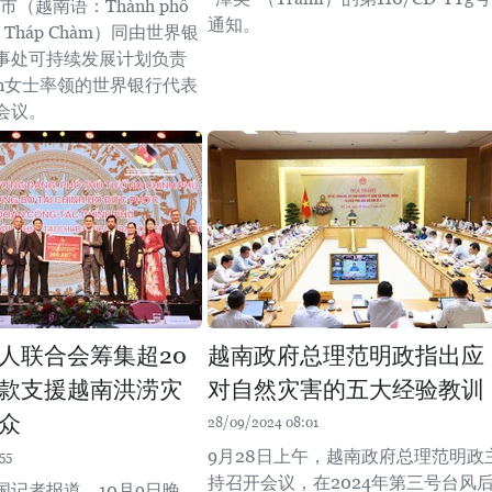
市（越南语：Thành phố
通知。
g - Tháp Chàm）同由世界银
事处可持续发展计划负责
yhan女士率领的世界银行代表
会议。
人联合会筹集超20
越南政府总理范明政指出应
款支援越南洪涝灾
对自然灾害的五大经验教训
众
28/09/2024 08:01
9月28日上午，越南政府总理范明政
55
持召开会议，在2024年第三号台风
国记者报道，10月9日晚，