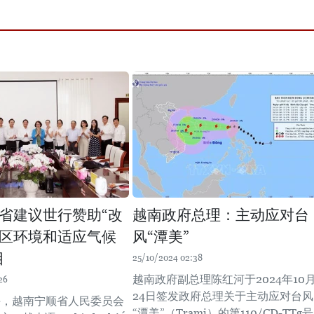
省建议世行赞助“改
越南政府总理：主动应对台
区环境和适应气候
风“潭美”
目
25/10/2024 02:38
越南政府副总理陈红河于2024年10
26
24日签发政府总理关于主动应对台风
上午，越南宁顺省人民委员会
“潭美”（Trami）的第110/CD-TTg号