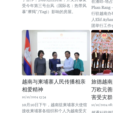
在潘郎-塔占
受今年第三号台风（国际名：热带风
Phan Ran
暴“摩羯”/Yagi）影响的房屋。
行驻越南办
人Elif A
团举行工作
越南与柬埔寨人民传播相亲
旅德越南
相爱精神
万欧元善
害受灾群
10/10/2024 13:54
10月10日下午，越南驻柬埔寨大使馆
10/10/2024 08:
接收柬埔寨各组织和个人为越南受灾
越通社驻德