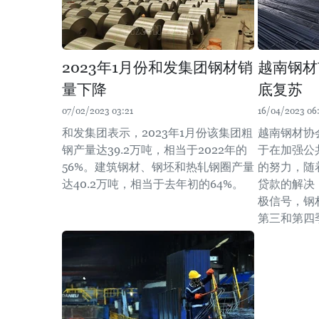
2023年1月份和发集团钢材销
越南钢材
量下降
底复苏
07/02/2023 03:21
16/04/2023 06
和发集团表示，2023年1月份该集团粗
越南钢材协
钢产量达39.2万吨，相当于2022年的
于在加强公
56%。建筑钢材、钢坯和热轧钢圈产量
的努力，随
达40.2万吨，相当于去年初的64%。
贷款的解决
极信号，钢
第三和第四