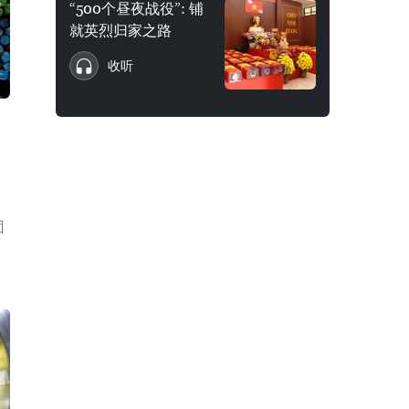
“500个昼夜战役”: 铺
就英烈归家之路
收听
团