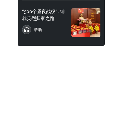
“500个昼夜战役”: 铺
就英烈归家之路
收听