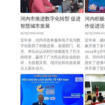
河内市推进数字化转型 促进
河内积极
智慧城市发展
作促进活
19/03/2024 10:03
19/03/2024 11:
近年来，河内市政务服务电子化与数
近年来，越
字化取得了积极进展，各级部门、机
象开展了多
关、单位从认识到行动都发生了巨大
2024年3
的转变，赢得了广大民众和企业的好
员、河内市
评，为首都文明、现代化和全面发展
团长丁进勇
注入新生动力。
并开展了贸