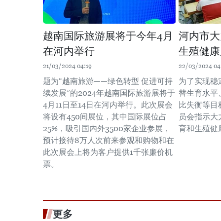
越南国际旅游展将于今年4月
河内市大
在河内举行
生殖健康
21/03/2024 04:19
22/03/2024 04
题为“越南旅游——绿色转型 促进可持
为了实现稳
续发展”的2024年越南国际旅游展将于
替生育水平
4月11日至14日在河内举行。此次展会
比失衡等目
将设有450间展位，其中国际展位占
员会指示大
25%，吸引国内外3500家企业参展，
育和生殖健
预计接待8万人次前来参观和购物和在
此次展会上将为客户提供1千张廉价机
票。
更多