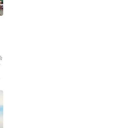
会
活
任