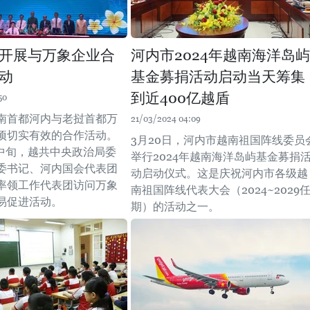
开展与万象企业合
河内市2024年越南海洋岛屿
动
基金募捐活动启动当天筹集
到近400亿越盾
50
南首都河内与老挝首都万
21/03/2024 04:09
项切实有效的合作活动。
3月20日，河内市越南祖国阵线委员
月中旬，越共中央政治局委
举行2024年越南海洋岛屿基金募捐
委书记、河内国会代表团
动启动仪式。这是庆祝河内市各级越
率领工作代表团访问万象
南祖国阵线代表大会（2024~2029
易促进活动。
期）的活动之一。