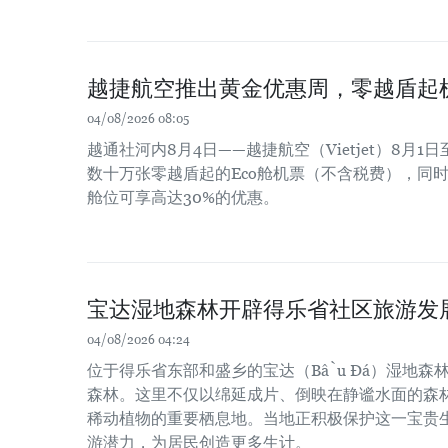
越捷航空推出黄金优惠周，零越盾起
04/08/2026 08:05
越通社河内8月4日——越捷航空（Vietjet）8月
数十万张零越盾起的Eco舱机票（不含税费），同时商务舱
舱位可享高达30%的优惠。
宝达湿地森林开辟得乐省社区旅游发
04/08/2026 04:24
位于得乐省东部和盛乡的宝达（Bầu Đá）湿地森
森林。这里不仅以绵延成片、倒映在静谧水面的森
稀动植物的重要栖息地。当地正积极保护这一宝贵
游潜力，为居民创造更多生计。