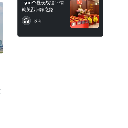
“500个昼夜战役”: 铺
就英烈归家之路
收听
活