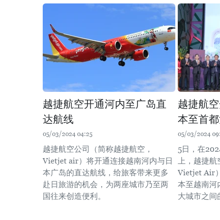
越捷航空开通河内至广岛直
越捷航空
达航线
本至首都
05/03/2024 04:25
05/03/2024 09
越捷航空公司（简称越捷航空，
5日，在20
Vietjet air）将开通连接越南河内与日
上，越捷航
本广岛的直达航线，给旅客带来更多
Vietjet
赴日旅游的机会，为两座城市乃至两
本至越南河
国往来创造便利。
大城市之间