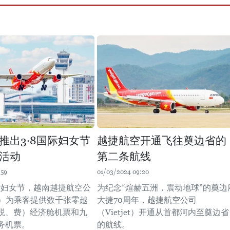
推出3·8国际妇女节
越捷航空开通飞往奠边省的
活动
第二条航线
:59
01/03/2024 09:20
国际妇女节，越南越捷航空公
为纪念“煊赫五洲，震动地球”的奠边
jet）为乘客提供数千张零越
大捷70周年，越捷航空公司
税、费）经济舱机票和九
（Vietjet）开通从首都河内至奠边省
务机票。
的航线。