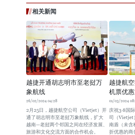
相关新闻
越捷开通胡志明市至老挝万
越捷航空
象航线
机票优惠
26/02/2024 04:28
01/03/2024 08
2月25日，越捷航空公司（Vietjet）开
庆祝3·8
通了胡志明市至老挝万象航线，扩大
司（Viet
越南—老挝两个邻国之间在经济发展、
南盾（未含
旅游和文化交流方面的合作机会。
折优惠的商