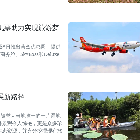
机票助力实现旅游梦
1日至8日推出黄金优惠周，提供
、SkyBoss和Deluxe
展新路径
林被誉为当地唯一的一片湿地
林景观令人惊艳，更是众多珍
生态资源，并充分挖掘现有旅