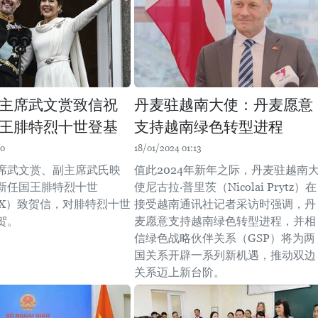
主席武文赏致信祝
丹麦驻越南大使：丹麦愿意
王腓特烈十世登基
支持越南绿色转型进程
10
18/01/2024 01:13
席武文赏、副主席武氏映
值此2024年新年之际，丹麦驻越南
新任国王腓特烈十世
使尼古拉·普里茨（Nicolai Prytz）在
ik X）致贺信，对腓特烈十世
接受越南通讯社记者采访时强调，丹
贺。
麦愿意支持越南绿色转型进程，并相
信绿色战略伙伴关系（GSP）将为两
国关系开辟一系列新机遇，推动双边
关系迈上新台阶。