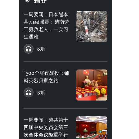
播客
一周要闻：日本熊本
县7.1级强震：越南劳
工勇救老人，一实习
生遇难
收听
“500个昼夜战役”: 铺
就英烈归家之路
收听
一周要闻：越共第十
四届中央委员会第三
次全体会议隆重举行