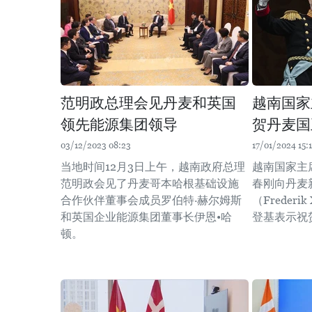
范明政总理会见丹麦和英国
越南国家
领先能源集团领导
贺丹麦国
03/12/2023 08:23
17/01/2024 15:
当地时间12月3日上午，越南政府总理
越南国家主
范明政会见了丹麦哥本哈根基础设施
春刚向丹麦
合作伙伴董事会成员罗伯特·赫尔姆斯
（Freder
和英国企业能源集团董事长伊恩•哈
登基表示祝
顿。