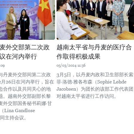
麦外交部第二次政
越南太平省与丹麦的医疗合
议在河内举行
作取得积极成果
:09
05/03/2024 11:56
与丹麦外交部间第二次政
3月5日，以丹麦内政和卫生部部长索
2月26日在河内举行，旨在
菲·洛德·雅各布森（Sophie Løhde
边合作以及共同关心的地
Jacobsen）为团长的该部工作代表团
题。越南外交部副部长黎
对越南太平省进行工作访问。
麦外交部国务秘书莉娜·甘
ina Gandlose
）共同主持会议。