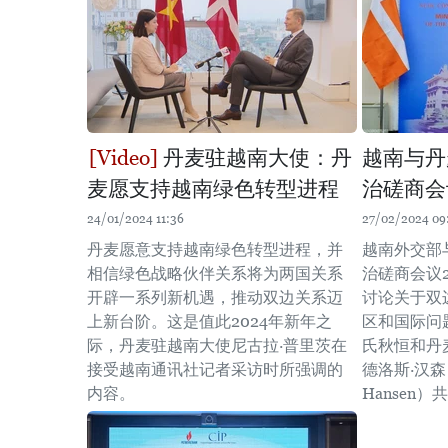
丹麦驻越南大使：丹
越南与丹
麦愿支持越南绿色转型进程
治磋商会
24/01/2024 11:36
27/02/2024 09
丹麦愿意支持越南绿色转型进程，并
越南外交部
相信绿色战略伙伴关系将为两国关系
治磋商会议
开辟一系列新机遇，推动双边关系迈
讨论关于双
上新台阶。这是值此2024年新年之
区和国际问
际，丹麦驻越南大使尼古拉·普里茨在
氏秋恒和丹
接受越南通讯社记者采访时所强调的
德洛斯·汉森（L
内容。
Hansen