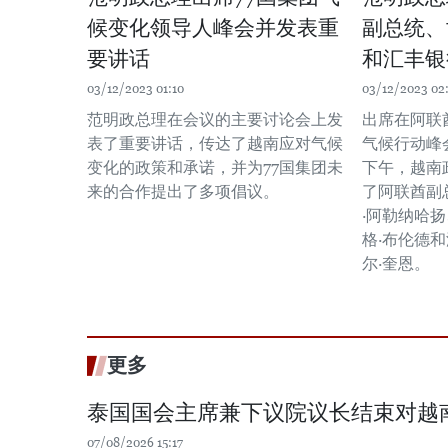
候变化领导人峰会并发表重
副总统、
要讲话
和汇丰银
03/12/2023 01:10
03/12/2023 02
范明政总理在会议的主要讨论会上发
出席在阿联酋
表了重要讲话，传达了越南应对气候
气候行动峰
变化的政策和承诺，并为77国集团未
下午，越南
来的合作提出了多项倡议。
了阿联酋副总
·阿勒纳哈
格·布伦德
尔·奎恩。
更多
泰国国会主席兼下议院议长结束对越
07/08/2026 15:17