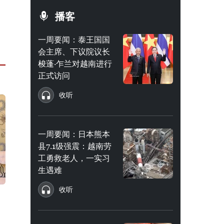
播客
一周要闻：泰王国国
会主席、下议院议长
梭蓬·乍兰对越南进行
正式访问
收听
一周要闻：日本熊本
县7.1级强震：越南劳
工勇救老人，一实习
生遇难
收听