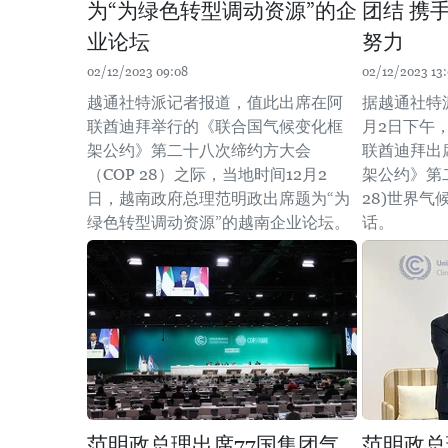
为“为绿色转型调动资源”的企
团结 携
业论坛
努力
02/12/2023 09:08
02/12/2023 13:
越通社特派记者报道，值此出席在阿
据越通社特
联酋迪拜举行的《联合国气候变化框
月2日下午
架公约》第二十八次缔约方大会
联酋迪拜出
（COP 28）之际，当地时间12月2
架公约》第
日，越南政府总理范明政出席题为“为
28)世界
绿色转型调动资源”的越南企业论坛。
话。
范明政总理出席77国集团气
范明政总