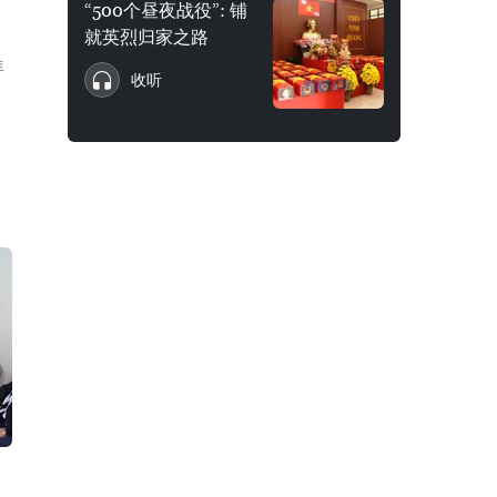
“500个昼夜战役”: 铺
就英烈归家之路
拜
收听