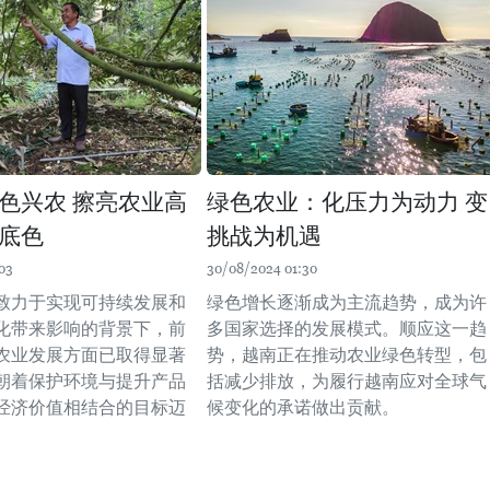
色兴农 擦亮农业高
绿色农业：化压力为动力 变
底色
挑战为机遇
03
30/08/2024 01:30
致力于实现可持续发展和
绿色增长逐渐成为主流趋势，成为许
化带来影响的背景下，前
多国家选择的发展模式。顺应这一趋
农业发展方面已取得显著
势，越南正在推动农业绿色转型，包
朝着保护环境与提升产品
括减少排放，为履行越南应对全球气
经济价值相结合的目标迈
候变化的承诺做出贡献。