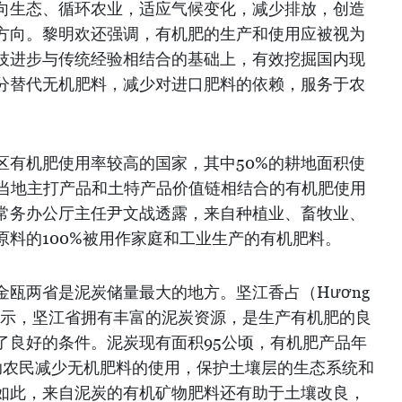
向生态、循环农业，适应气候变化，减少排放，创造
方向。黎明欢还强调，有机肥的生产和使用应被视为
技进步与传统经验相结合的基础上，有效挖掘国内现
分替代无机肥料，减少对进口肥料的依赖，服务于农
区有机肥使用率较高的国家，其中50%的耕地面积使
与当地主打产品和土特产品价值链相结合的有机肥使用
常务办公厅主任尹文战透露，来自种植业、畜牧业、
原料的100%被用作家庭和工业生产的有机肥料。
瓯两省是泥炭储量最大的地方。坚江香占（Hương
交表示，坚江省拥有丰富的泥炭资源，是生产有机肥的良
了良好的条件。泥炭现有面积95公顷，有机肥产品年
助农民减少无机肥料的使用，保护土壤层的生态系统和
如此，来自泥炭的有机矿物肥料还有助于土壤改良，