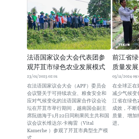
法语国家议会大会代表团参
前江省绿
观芹苴市绿色农业发展模式
质量发展
23/01/2025 02:01
05/11/2024 09:
在法语国家议会大会（APF）委员会
在全球正在
会议暨关于可持续农业、粮食安全和
减少气候变
应对气候变化的法语国家合作议会论
江省在绿色
坛在芹苴市举行期间，越南国会副主
成效，不断
席阮德海于1月22日同刚果民主共和国
质量、增加
议会议长维达尔·卡梅雷（Vital
进。
Kamerhe ）参观了芹苴市典型生产模
式。