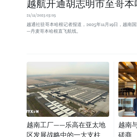
越航开通胡志明市至哥本
21/11/2025 03:05
越通社驻哥本哈根记者报道，2025年11月19日，越南
—丹麦哥本哈根直飞航线。
越南工厂——乐高在亚太地
越南
区发展战略中的一大支柱
磋商