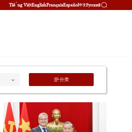
Tiếng Việt
English
Français
Español
Русский
中文
分类