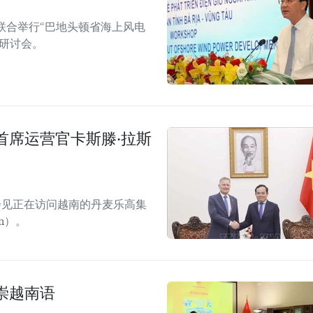
联合举行“巴地头顿省海上风电
研讨会。
首席运营官卡斯滕·拉斯
会见正在访问越南的丹麦乐高集
）。 ​
崇越南语