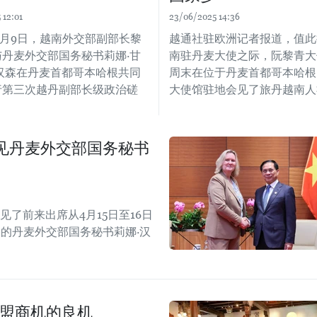
 12:01
23/06/2025 14:36
年7月9日，越南外交部副部长黎
越通社驻欧洲记者报道，值此
与丹麦外交部国务秘书莉娜·甘
南驻丹麦大使之际，阮黎青大
·汉森在丹麦首都哥本哈根共同
周末在位于丹麦首都哥本哈根
行第三次越丹副部长级政治磋
大使馆驻地会见了旅丹越南人
见丹麦外交部国务秘书
了前来出席从4月15日至16日
G)的丹麦外交部国务秘书莉娜·汉
东盟商机的良机