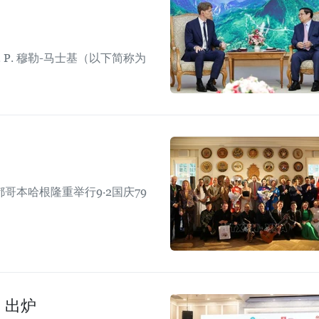
P. 穆勒-马士基（以下简称为
本哈根隆重举行9·2国庆79
》出炉