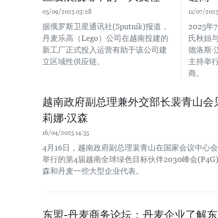
05/09/2025 03:28
11/07/2025
据俄罗斯卫星通讯社(Sputnik)报道，
2025
丹麦乐高（Lego）公司在越南投建的
氏秋姮
新工厂正式投入运营有助于该公司建
德洛斯
立区域性供应链。
主持举
商。
越南政府副总理兼外交部长裴青山会
莉娜·汉森
16/04/2025 14:55
4月16日，越南政府副总理裴青山在国家会议中心会见
举行的第4届越南全球绿色目标伙伴2030峰会(P4
森和丹麦一些大型企业代表。
东盟-丹麦商务论坛：丹麦企业了解