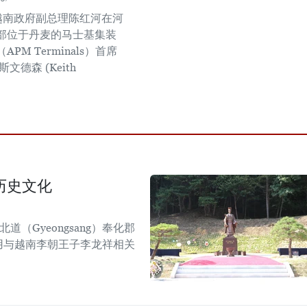
，越南政府副总理陈红河在河
部位于丹麦的马士基集装
PM Terminals）首席
文德森 (Keith
​
历史文化
道（Gyeongsang）奉化郡
），利用与越南李朝王子李龙祥相关