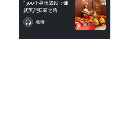
“500个昼夜战役”: 铺
就英烈归家之路
收听