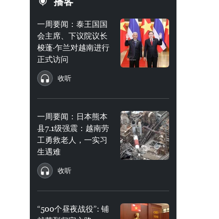
播客
一周要闻：泰王国国
会主席、下议院议长
梭蓬·乍兰对越南进行
正式访问
收听
一周要闻：日本熊本
县7.1级强震：越南劳
工勇救老人，一实习
生遇难
收听
“500个昼夜战役”: 铺