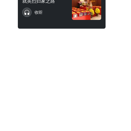
就英烈归家之路
收听