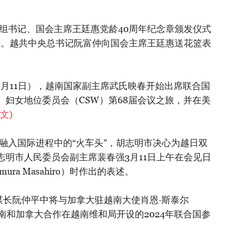
党组书记、国会主席王廷惠党龄40周年纪念章颁发仪式
举行。越共中央总书记阮富仲向国会主席王廷惠送花篮表
间3月11日），越南国家副主席武氏映春开始出席联合国
C）妇女地位委员会（CSW）第68届会议之旅，并在美
文)
融入国际进程中的“火车头”，胡志明市决心为越日双
志明市人民委员会副主席裴春强3月11日上午在会见日
ra Masahiro）时作出的表述。
参谋长阮仲平中将与加拿大驻越南大使肖恩·斯泰尔
持由越南和加拿大合作在越南维和局开设的2024年联合国参