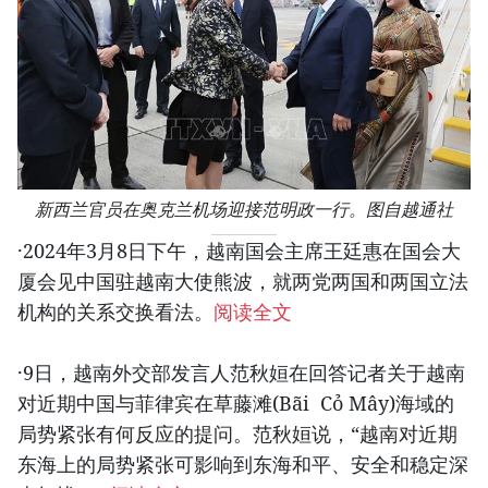
新西兰官员在奥克兰机场迎接范明政一行。图自越通社
·2024年3月8日下午，越南国会主席王廷惠在国会大
厦会见中国驻越南大使熊波，就两党两国和两国立法
机构的关系交换看法。
阅读全文
·9日，越南外交部发言人范秋姮在回答记者关于越南
对近期中国与菲律宾在草藤滩(Bãi Cỏ Mây)海域的
局势紧张有何反应的提问。范秋姮说，“越南对近期
东海上的局势紧张可影响到东海和平、安全和稳定深