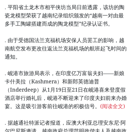
. 平阳省土龙木市相平侠坊当局日前透露，该坊的陶
瓷龙模型荣获了越南纪录组织颁发的“越南一对由最
多手工陶罐搭建而成的陶龙模型”纪录认证书。
. 由于受德国法兰克福机场安保人员罢工的影响，越
南航空发布更改往返法兰克福机场的航班起飞时间的
通知。
. 岘港市旅游局表示，在印度亿万富翁夫妇——新娘
卡什美拉（Kashmera）和新郎英德迪普
（Inderdeep）从1月19日至21日在岘港喜来登度假
酒店举行婚礼后，岘港不断迎来了印度夫妇前来办婚
宴。这是吸引游客前往岘港的积极信号。
(阅读全文)
. 据越通社特派记者报道，应澳大利亚总理安东尼·阿
尔巴尼斯邀请，越南政府总理范明政偕夫人及越南政