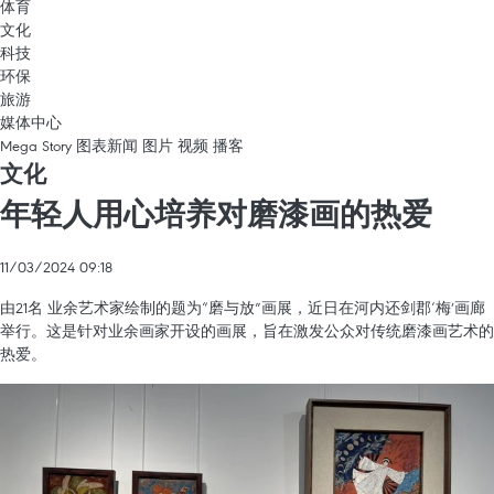
体育
文化
科技
环保
旅游
媒体中心
Mega Story
图表新闻
图片
视频
播客
文化
年轻人用心培养对磨漆画的热爱
11/03/2024 09:18
由21名 业余艺术家绘制的题为“磨与放”画展，近日在河内还剑郡‘梅’画廊
举行。这是针对业余画家开设的画展，旨在激发公众对传统磨漆画艺术的
热爱。