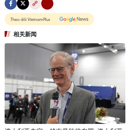
Theo dõi VietnamPlus
相关新闻