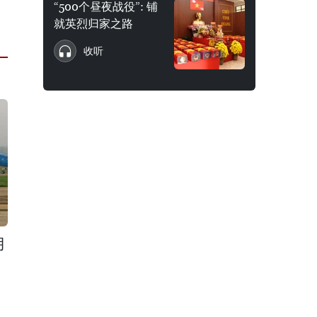
“500个昼夜战役”: 铺
就英烈归家之路
收听
月