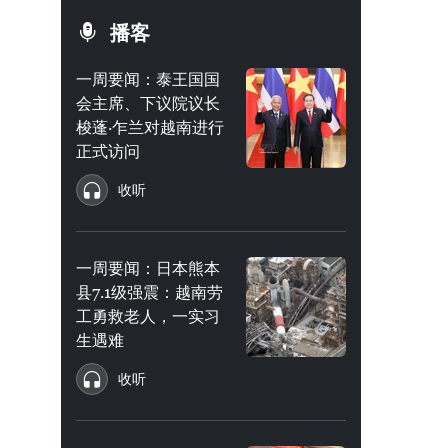
播客
一周要闻：泰王国国
会主席、下议院议长
梭蓬·乍兰对越南进行
正式访问
收听
一周要闻：日本熊本
县7.1级强震：越南劳
工勇救老人，一实习
生遇难
收听