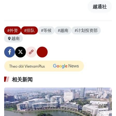
越通社
#外资
#排队
#等候
#越南
#计划投资部
越南
Theo dõi VietnamPlus
相关新闻