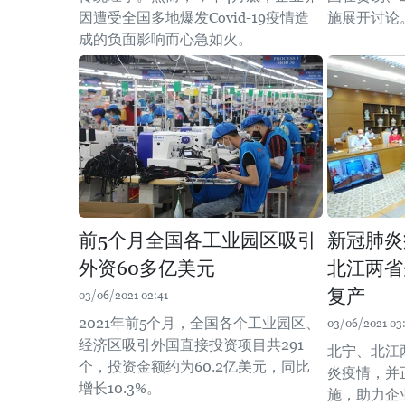
因遭受全国多地爆发Covid-19疫情造
施展开讨论
成的负面影响而心急如火。
前5个月全国各工业园区吸引
新冠肺炎
外资60多亿美元
北江两省
复产
03/06/2021 02:41
2021年前5个月，全国各个工业园区、
03/06/2021 03
经济区吸引外国直接投资项目共291
北宁、北江
个，投资金额约为60.2亿美元，同比
炎疫情，并
增长10.3%。
施，助力企