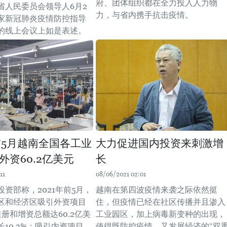
府、团体组织都在全力投入人力物
省人民委员会领导人6月2
力，与省内携手抗击疫情。
家新冠肺炎疫情防控指导
的线上会议上如是表述。
年前5月越南全国各工业
大力促进国内投资来刺激增
外资60.2亿美元
长
11
08/06/2021 02:01
资部称，2021年前5月，
越南在第四波疫情来袭之际依然挺
区和经济区吸引外资项目
住，但疫情已经在社区传播并且渗入
注册和增资总额达60.2亿美
工业园区，加上病毒新变种的出现，
10.3%；吸引内资项目
使得既防控疫情、又发展经济的“双