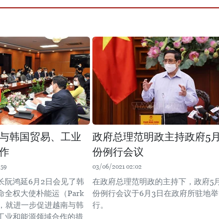
与韩国贸易、工业
政府总理范明政主持政府5
作
份例行会议
:59
03/06/2021 02:02
长阮鸿延6月2日会见了韩
在政府总理范明政的主持下，政府5
全权大使朴能运（Park
份例行会议于6月3日在政府所驻地举
n），就进一步促进越南与韩
行。
工业和能源领域合作的措