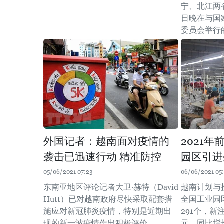
宁、北江两
日晚在与国
委员会举行
外国记者：越南面对疫情的
2021
袭击已迅速行动 精准防控
园区引进
05/06/2021 07:23
06/06/2021 05:
东南亚地区评论记者大卫·赫特（David
越南计划与投
Hutt）已对越南政府尽快采取配套措
全国工业园
施应对新冠肺炎疫情，特别是近期出
291个，新
现的新一波疫情作出积极评价。
元，同比增长