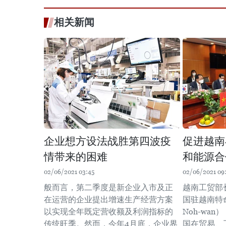
相关新闻
企业想方设法战胜第四波疫
促进越南
情带来的困难
和能源合
02/06/2021 03:45
02/06/2021 09
般而言，第二季度是新企业入市及正
越南工贸部
在运营的企业提出增速生产经营方案
国驻越南特命
以实现全年既定营收额及利润指标的
Noh-wa
传统旺季。然而，今年4月底，企业界
国在贸易、