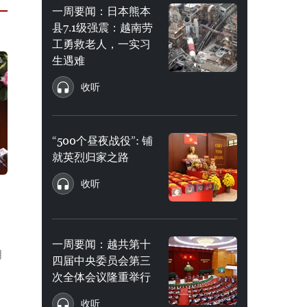
一周要闻：日本熊本
县7.1级强震：越南劳
工勇救老人，一实习
生遇难
收听
“500个昼夜战役”: 铺
就英烈归家之路
收听
月
一周要闻：越共第十
月
四届中央委员会第三
次全体会议隆重举行
收听