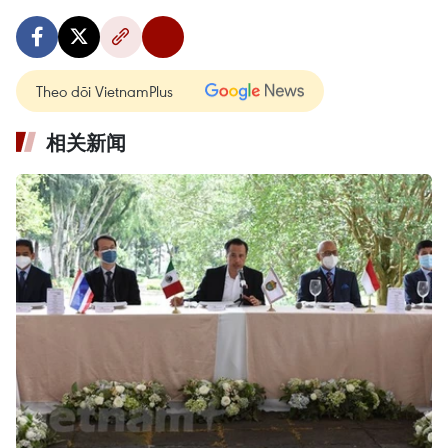
Theo dõi VietnamPlus
相关新闻