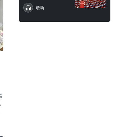
收听
该
累
愈