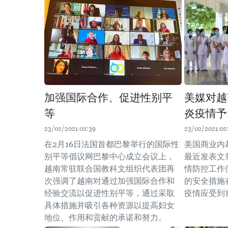
加强国际合作、促进性别平
美媒对越
等
炎疫情予
23/02/2021 02:39
23/02/2021 02
在2月16日法国首都巴黎举行的国际性
美国商业内幕(B
别平等倡议网巴黎中心成立会议上，
最近发表文
越南常驻联合国教科文组织代表团再
情防控工作
次强调了越南对通过加强国际合作和
的安全措施
经验交流以促进性别平等，通过采取
疫情应受到
具体措施并吸引各种资源以提高妇女
地位、作用和贡献的承诺和努力。