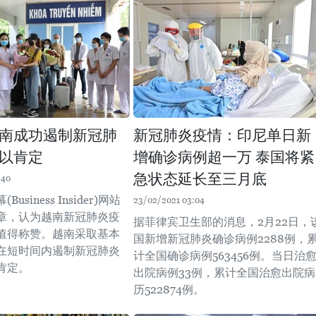
南成功遏制新冠肺
新冠肺炎疫情：印尼单日新
以肯定
增确诊病例超一万 泰国将紧
急状态延长至三月底
:40
usiness Insider)网站
23/02/2021 03:04
章，认为越南新冠肺炎疫
据菲律宾卫生部的消息，2月22日，
值得称赞。越南采取基本
国新增新冠肺炎确诊病例2288例，
在短时间内遏制新冠肺炎
计全国确诊病例563456例。当日治
肯定。
出院病例33例，累计全国治愈出院病
历522874例。