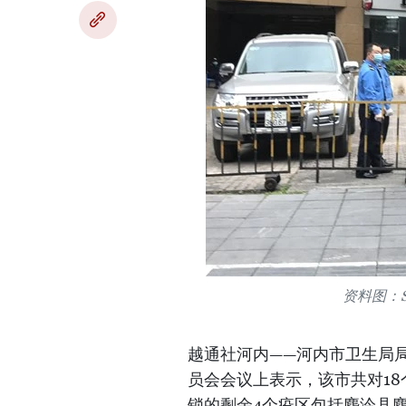
资料图：Sun
越通社河内——河内市卫生局局
员会会议上表示，该市共对18
锁的剩余4个疫区包括麋泠县麋泠