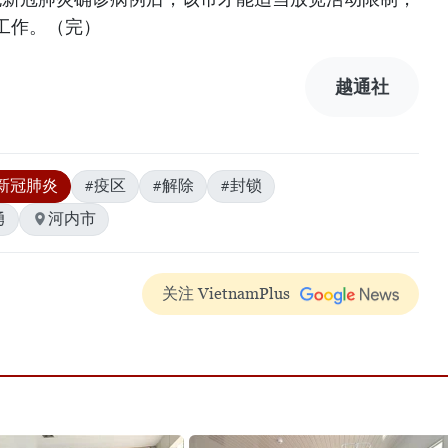
工作。（完）
越通社
新冠肺炎
#疫区
#解除
#封锁
勇
河内市
关注 VietnamPlus