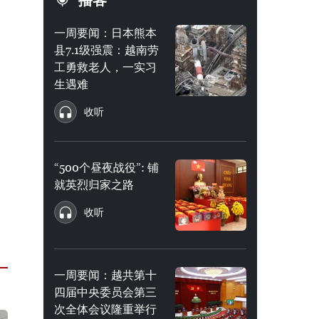
播客
一周要闻：日本熊本
县7.1级强震：越南劳
工勇救老人，一实习
生遇难
收听
“500个昼夜战役”: 铺
就英烈归家之路
收听
一周要闻：越共第十
四届中央委员会第三
次全体会议隆重举行