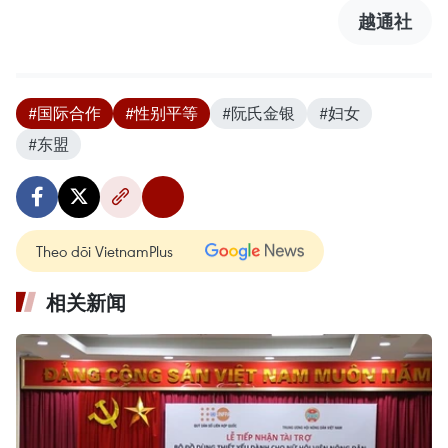
越通社
#国际合作
#性别平等
#阮氏金银
#妇女
#东盟
Theo dõi VietnamPlus
相关新闻