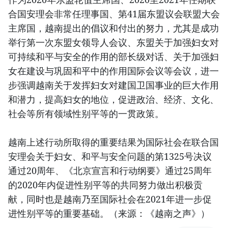
合国安理会非常任理事国、第41届东盟议会联盟大会
主席国，越南提出的倡议和付出的努力，尤其是成功
举行第一次东盟女领导人会议、东盟关于加强妇女对
可持续和平与安全的作用的部长级对话、关于加强妇
女在建设与巩固和平中的作用国际会议等会议，进一
步强调越南关于发挥妇女对建国卫国事业的巨大作用
和潜力，提高妇女的地位，促进政治、经济、文化、
社会等所有领域性别平等的一贯政策。
越南上述行动所取得的重要结果为国际社会在联合国
安理会关于妇女、和平与安全问题的第1325号决议
通过20周年、《北京宣言和行动纲要》通过25周年
的2020年内促进性别平等的共同努力做出积极贡
献，同时也是越南乃至国际社会在2021年进一步促
进性别平等的重要基础。（来源：《越南之声》）