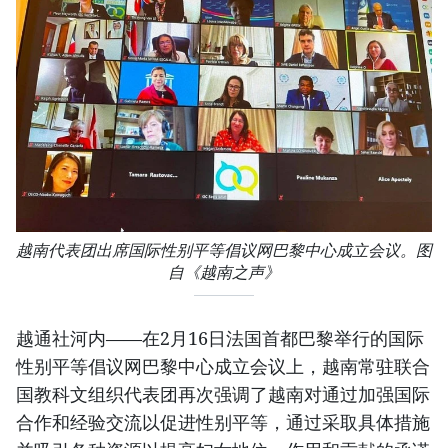
越南代表团出席国际性别平等倡议网巴黎中心成立会议。图
自《越南之声》
越通社河内——在2月16日法国首都巴黎举行的国际
性别平等倡议网巴黎中心成立会议上，越南常驻联合
国教科文组织代表团再次强调了越南对通过加强国际
合作和经验交流以促进性别平等，通过采取具体措施