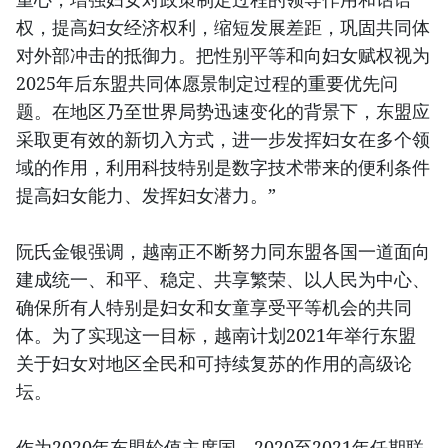
权，提高妇女经济权利，缩短发展差距，巩固共同体
对外部冲击的抵御力。把性别平等和向妇女赋权视为
2025年后东盟共同体愿景制定过程的重要优先问
题。在地区乃至世界局势迅速变化的背景下，东盟应
采取更有效的新切入方式，进一步发挥妇女在多个领
域的作用，利用科技特别是数字技术带来的便利条件
提高妇女能力、发挥妇女潜力。”
阮氏金银强调，越南正不断努力同东盟各国一道面向
建成统一、和平、稳定、共享繁荣、以人民为中心、
确保所有人特别是妇女和女童享受平等机会的共同
体。为了实现这一目标，越南计划2021年举行东盟
关于妇女对地区全民和可持续复苏的作用的高级论
坛。
作为2020年东盟轮值主席国、2020至2021年任期联