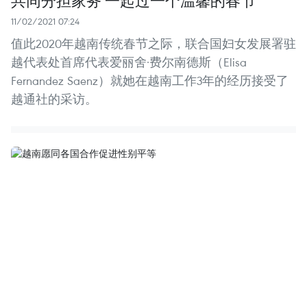
共同分担家务 一起过一个温馨的春节
11/02/2021 07:24
值此2020年越南传统春节之际，联合国妇女发展署驻
越代表处首席代表爱丽舍·费尔南德斯（Elisa
Fernandez Saenz）就她在越南工作3年的经历接受了
越通社的采访。