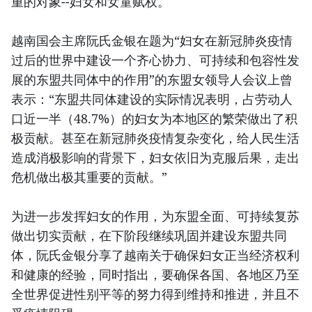
重的对象--妇女和女童赋权。
越南国会主席阮氏金银在题为“妇女在新冠肺炎疫情
过后的世界中建设一个齐心协力、可持续和包容性发
展的东盟共同体中的作用”的东盟女领导人会议上曾
表示：“东盟共同体建设的实际情况表明，占劳动人
口近一半（48.7%）的妇女为本地区的繁荣做出了积
极贡献。甚至在新冠肺炎疫情复杂变化，给人民生活
造成消极影响的背景下，妇女依旧为克服后果，走出
危机做出极其重要的贡献。”
为进一步发挥妇女的作用，为东盟全面、可持续复苏
做出切实贡献，在下阶段继续巩固并建设东盟共同
体，阮氏金银分享了越南关于确保妇女正当经济权利
和健康的经验，同时指出，要确保各国、各地区乃至
全世界促进性别平等的努力得到维持和推进，并且不