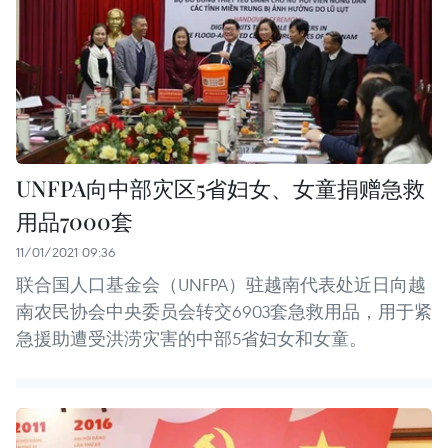
UNFPA向中部灾区5省妇女、女童捐赠急救
用品7000套
11/01/2021 09:36
联合国人口基金会（UNFPA）驻越南代表处近日向越
南农民协会中央委员会转交6903套急救用品，用于紧
急援助遭受洪涝灾害的中部5省妇女和女童。