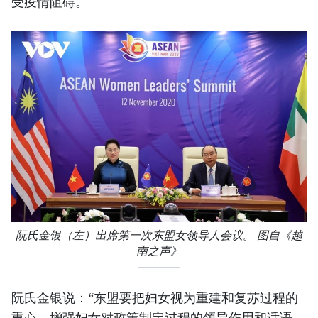
受疫情阻碍。
阮氏金银（左）出席第一次东盟女领导人会议。 图自《越
南之声》
阮氏金银说：“东盟要把妇女视为重建和复苏过程的
重心，增强妇女对政策制定过程的领导作用和话语