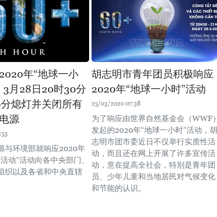
2020年“地球一小
胡志明市青年团员积极响应
3月28日20时30分
2020年“地球一小时”活动
30分熄灯并关闭所有
25/03/2020 07:38
电源
为了响应由世界自然基金会（WWF
发起的2020年“地球一小时”活动，
:53
志明市团市委近日不仅举行实质性活
源与环境部就响应2020年
动，而且还在网上开展了许多宣传活
时活动”活动向各中央部门、
动，意在提高全社会，特别是青年团
组织以及各省和中央直辖
员、少年儿童和当地居民对气候变化
。
和节能的认识。