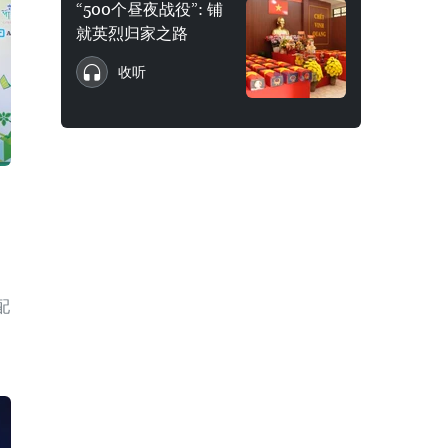
“500个昼夜战役”: 铺
就英烈归家之路
收听
配