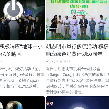
积极响应“地球一小
胡志明市举行多项活动 积极
约9亿多越盾
响应绿色消费计划10周年
01
06/06/2019 07:47
地球一小时” 熄灯活动从3月
近日，胡志明市贸易合作社联盟
30分至21时30分举行。越南
（Saigon Co.op）和《西贡解放报》
应活动，节约了49.2万
合举行胡志明市2019年绿色消费计划
，相当于9.17亿越盾。
启动仪式，同时公布多项响应绿色消
费计划10周年的活动。