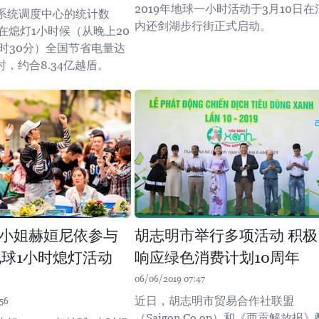
2019年地球一小时活动于3月10日在
系统调度中心的统计数
内还剑湖步行街正式启动。
在熄灯1小时候（从晚上20
1时30分）全国节省电量达
瓦时，约合8.34亿越盾。
小姐赫姮尼依参与
胡志明市举行多项活动 积极
年地球1小时熄灯活动
响应绿色消费计划10周年
06/06/2019 07:47
近日，胡志明市贸易合作社联盟
56
（Saigon Co.op）和《西贡解放报》