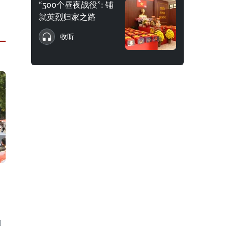
“500个昼夜战役”: 铺
就英烈归家之路
收听
的