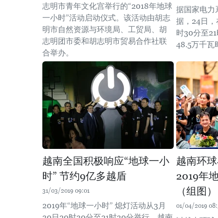
志明市青年文化宫举行的“2018年地球
据国家电力
一小时”活动启动仪式。该活动由胡志
据，24日，
明市自然资源与环境局、工贸局、胡
时30分至2
志明团市委和胡志明市贸易合作社联
48.5万千
合举办。
越南全国积极响应“地球一小
越南环球
时” 节约9亿多越盾
2019
（组图）
31/03/2019 09:01
2019年“地球一小时” 熄灯活动从3月
01/04/2019 08:
30日20时30分至21时30分举行。越南