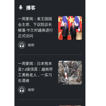
播客
一周要闻：泰王国国
会主席、下议院议长
梭蓬·乍兰对越南进行
正式访问
收听
一周要闻：日本熊本
县7.1级强震：越南劳
工勇救老人，一实习
生遇难
收听