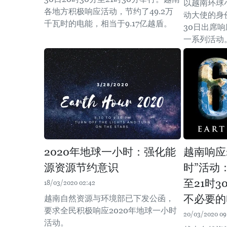
以越南环球小
各地方积极响应活动，节约了49.2万
动大使的身
千瓦时的电能，相当于9.17亿越盾。
30日出席响
一系列活动
2020年地球一小时：强化能
越南响应
源资源节约意识
时”活动：
至21时
18/03/2020 02:42
不必要的
越南自然资源与环境部已下发公函，
要求全民积极响应2020年地球一小时
20/03/2020 09
活动。