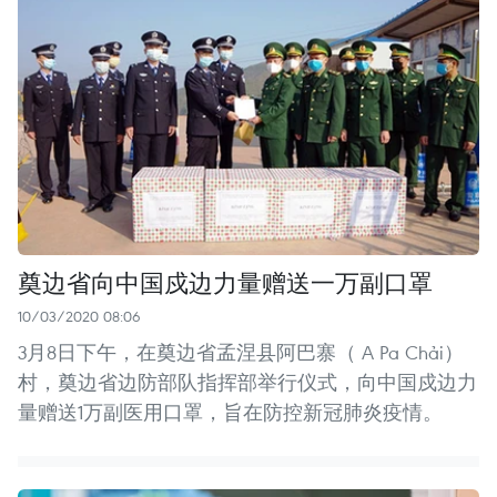
奠边省向中国戍边力量赠送一万副口罩
10/03/2020 08:06
3月8日下午，在奠边省孟涅县阿巴寨（ A Pa Chải）
村，奠边省边防部队指挥部举行仪式，向中国戍边力
量赠送1万副医用口罩，旨在防控新冠肺炎疫情。