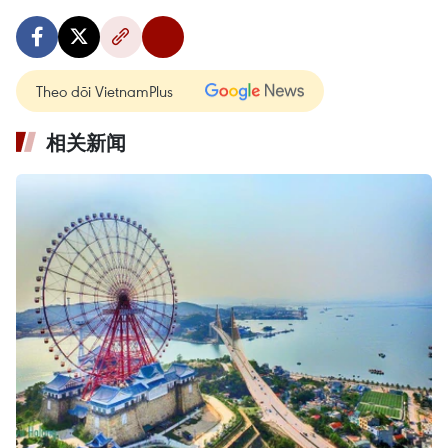
Theo dõi VietnamPlus
相关新闻