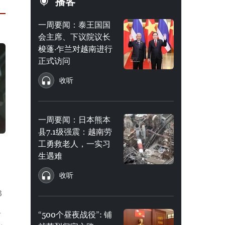
播客
一周要闻：泰王国国
会主席、下议院议长
梭蓬·乍兰对越南进行
正式访问
收听
一周要闻：日本熊本
县7.1级强震：越南劳
工勇救老人，一实习
生遇难
收听
3
“500个昼夜战役”: 铺
可