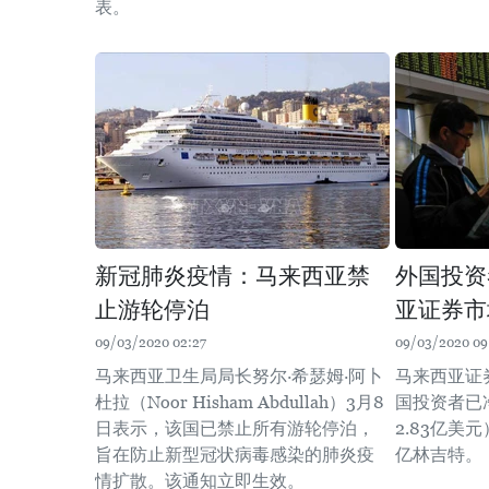
表。
新冠肺炎疫情：马来西亚禁
外国投资
止游轮停泊
亚证券市
09/03/2020 02:27
09/03/2020 09
马来西亚卫生局局长努尔·希瑟姆·阿卜
马来西亚证
杜拉（Noor Hisham Abdullah）3月8
国投资者已净
日表示，该国已禁止所有游轮停泊，
2.83亿美
旨在防止新型冠状病毒感染的肺炎疫
亿林吉特。
情扩散。该通知立即生效。