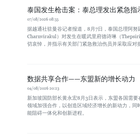
泰国发生枪击案：泰总理发出紧急指
07/08/2026 08:55
据越通社驻曼谷记者报道，8月7日，泰国总理阿努廷·
Charnvirakul）对发生在暖武里府德诗琳（Thep
切哀悼，并指示有关部门紧急救治伤员并采取应对
数据共享合作——东盟新的增长动力
04/08/2026 20:23
新加坡国防部长黄永宏8月3日表示，东盟各国需要
领域加强合作，以创造区域经济增长的新动力，同时
能阻碍一体化和创新进程。