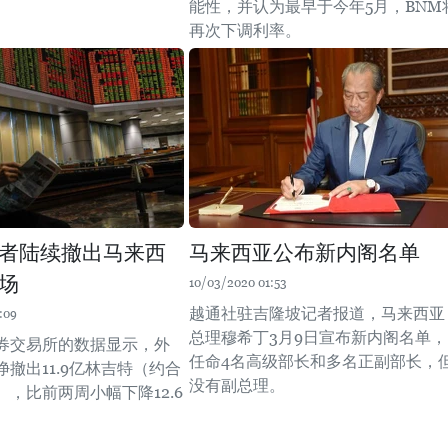
能性，并认为最早于今年5月，BNM
再次下调利率。
者陆续撤出马来西
马来西亚公布新内阁名单
场
10/03/2020 01:53
越通社驻吉隆坡记者报道，马来西亚
:09
总理穆希丁3月9日宣布新内阁名单，
券交易所的数据显示，外
任命4名高级部长和多名正副部长，
撤出11.9亿林吉特（约合
没有副总理。
元），比前两周小幅下降12.6