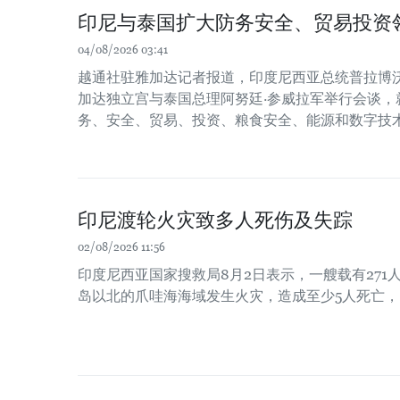
印尼与泰国扩大防务安全、贸易投资
04/08/2026 03:41
越通社驻雅加达记者报道，印度尼西亚总统普拉博沃
加达独立宫与泰国总理阿努廷·参威拉军举行会谈，
务、安全、贸易、投资、粮食安全、能源和数字技
印尼渡轮火灾致多人死伤及失踪
02/08/2026 11:56
印度尼西亚国家搜救局8月2日表示，一艘载有271
岛以北的爪哇海海域发生火灾，造成至少5人死亡，