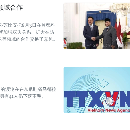
领域合作
·苏比安托8月3日在首都雅
就加强双边关系、扩大在防
术等领域的合作交换了意见。
人的渡轮在在东爪哇省马都拉
另有41人仍下落不明。