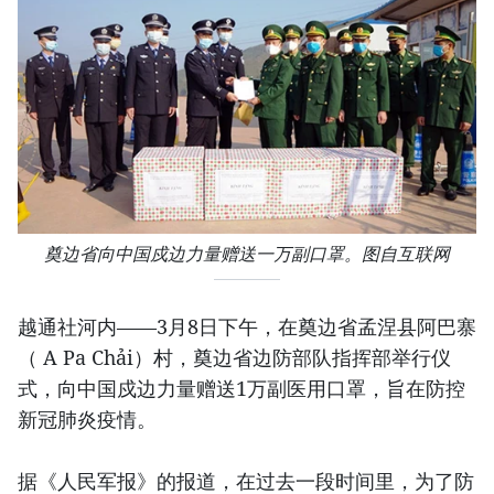
奠边省向中国戍边力量赠送一万副口罩。图自互联网
越通社河内——3月8日下午，在奠边省孟涅县阿巴寨
（ A Pa Chải）村，奠边省边防部队指挥部举行仪
式，向中国戍边力量赠送1万副医用口罩，旨在防控
新冠肺炎疫情。
据《人民军报》的报道，在过去一段时间里，为了防