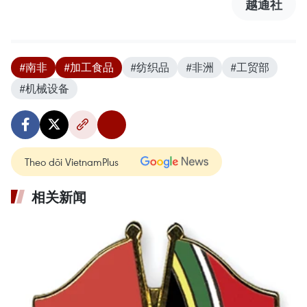
越通社
#南非
#加工食品
#纺织品
#非洲
#工贸部
#机械设备
Theo dõi VietnamPlus
相关新闻