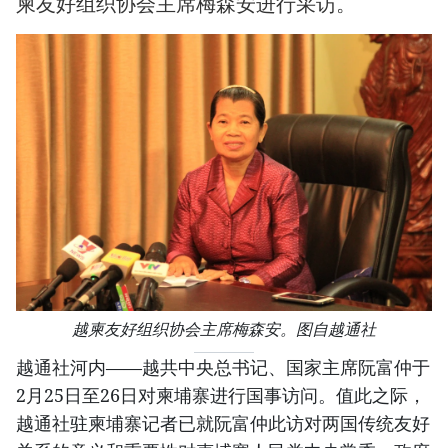
柬友好组织协会主席梅森安进行采访。
越柬友好组织协会主席梅森安。图自越通社
越通社河内——越共中央总书记、国家主席阮富仲于
2月25日至26日对柬埔寨进行国事访问。值此之际，
越通社驻柬埔寨记者已就阮富仲此访对两国传统友好