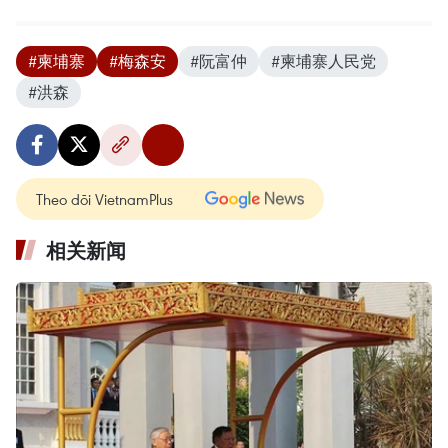
#柬埔寨
#梅森安
#阮富仲
#柬埔寨人民党
#洪森
Theo dõi VietnamPlus
相关新闻