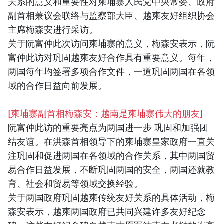
关系的意义和重要性对柬埔寨人民党中央常委、政府
副首相兼议会联络与监察部大臣、越柬友好组织协会
主席梅森安进行采访。
关于阮富仲此次访问柬埔寨的意义，梅森安表示，阮
富仲此访对巩固越柬友好合作具有重要意义。每年，
两国每年均签署多项合作文件，一道巩固两国在各领
域的合作日益向前发展。
[柬埔寨副首相梅森安：越南是柬埔寨伟大的朋友]
阮富仲此访的重要亮点为两国进一步 巩固和加强团
结友谊。在洪森首相领导下的柬埔寨皇家政府一直关
注巩固和促进两国在各领域的合作关系，其中两国贸
易合作日益发展，不断巩固两国的安全，两国还就教
育、社会和贸易等领域交换经验。
关于两国政府巩固越柬传统友好关系的具体活动，梅
森安表示，越柬两国政府已共同兴建许多友好纪念