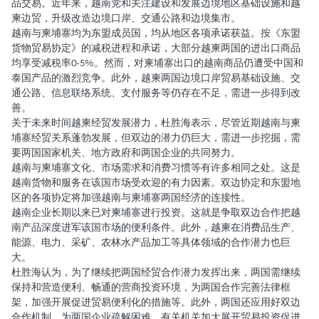
品交易。近年来，越南党和关注建设和发展边境地区基础设施和越
柬边贸，升级改造边境口岸、交通公路和边境集市。
越南与柬埔寨均为东盟成员国，均从地区各项承诺获益。按《东盟
货物贸易协定》的减税进程和承诺，大部分越柬两国的进出口商品
均享受减税率0-5%。然而，对柬埔寨出口的越南商品仍遭受中国和
泰国产品的激烈竞争。此外，越柬两国边境口岸贸易基础设施、交
通公路、信息联络系统、支付服务等仍存在不足，需进一步得到改
善。
关于未来时间越柬经贸发展潜力，杜胜海表示，尽管近期越南与柬
埔寨经贸关系蓬勃发展，但双边的潜力仍巨大，需进一步挖掘，需
要两国国家机关、地方政府和两国企业的共同努力。
越南与柬埔寨文化、市场需求和消费习惯等有许多相同之处。这是
越南货物和服务在该国市场受欢迎的有力因素。双边协定和东盟地
区的各项协定将加强越南与柬埔寨两国经济的连接性。
越南企业长期以来已对柬埔寨进行投资。这就是争取双边合作把越
南产品深度进军该国市场的便利条件。此外，越柬在消费品生产、
能源、电力、采矿、农林水产品加工等具体领域的合作潜力也巨
大。
杜胜海认为，为了继续把两国经贸合作潜力发挥出来，两国需继续
保持和营造便利、畅通的营商投资环境，为两国合作完善法律框
架，加强开展促进贸易便利化的措施等。此外，两国还应用好双边
合作机制，为两国企业疏解困难。有关机关加大展开贸易投资促进