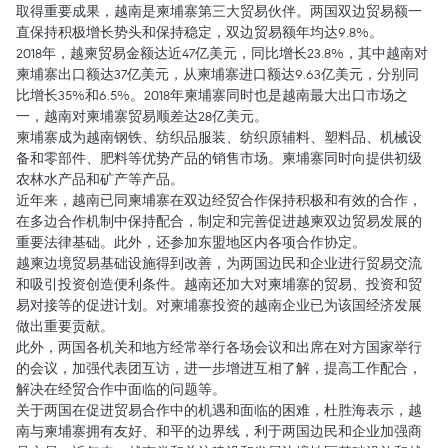
取得重要成果，越南是柬埔寨第三大贸易伙伴。两国双边贸易额一
直保持积极增长势头和保持稳定，双边贸易额年均达9.8%。
2018年，越柬贸易金额达近47亿美元，同比增长23.8%，其中越南对
柬埔寨出口额达37亿美元，从柬埔寨进口额达9.63亿美元，分别同
比增长35%和6.5%。2018年柬埔寨同时也是越南最大出口市场之
一，越南对柬埔寨贸易顺差达28亿美元。
柬埔寨成为越南钢铁、纺织品服装、纺织原辅料、塑料品、机械设
备和零部件、肥料等优势产品的销售市场。柬埔寨同时向提供初级
农林水产品和矿产等产品。
近年来，越南已同柬埔寨在双边经贸合作保持积极和有效的合作，
在多边合作机制中保持配合，制定和完善促进越柬双边贸易发展的
重要法律基础。此外，还参加东盟地区内各项合作协定。
越柬边境贸易基础设施得到改善，为两国边民和企业进行贸易交流
和吸引投资创造便利条件。越南还加大对柬埔寨的贸易、投资和贸
易对接等的促进计划。对柬埔寨投资的越南企业已为该国经济发展
做出重要贡献。
此外，两国各机关和地方经常举行各场会议和出席在对方国家举行
的会议，加强代表团互访，进一步增进互相了解，提高工作配合，
解决在经贸合作中面临的问题等。
关于两国在促进贸易合作中的机遇和面临的困难，杜胜海表示，越
南与柬埔寨拥有友好、和平的边界线，利于两国边民和企业加强商