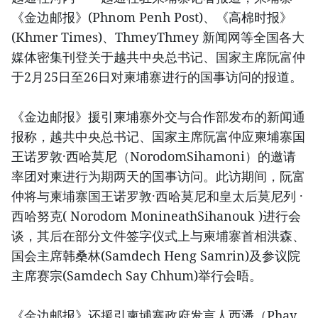
《金边邮报》(Phnom Penh Post)、《高棉时报》
(Khmer Times)、ThmeyThmey 新闻网等全国各大
媒体密集刊登关于越共中央总书记、国家主席阮富仲
于2月25日至26日对柬埔寨进行的国事访问的报道。
《金边邮报》援引柬埔寨外交与合作部发布的新闻通
报称，越共中央总书记、国家主席阮富仲应柬埔寨国
王诺罗敦·西哈莫尼（NorodomSihamoni）的邀请
率团对柬进行为期两天的国事访问。此访期间，阮富
仲将与柬埔寨国王诺罗敦·西哈莫尼和皇太后莫尼列 ·
西哈努克( Norodom MonineathSihanouk )进行会
谈，其后在部分文件签字仪式上与柬埔寨首相洪森、
国会主席韩桑林(Samdech Heng Samrin)及参议院
主席赛宗(Samdech Say Chhum)举行会晤。
《金边邮报》还援引柬埔寨政府发言人西潘（Phay