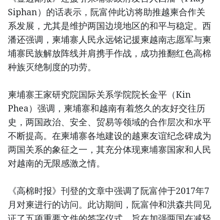
Siphan）的话表示，阮富仲此访将助推越柬合作关
系发展，尤其是维护两国边境地区的和平与稳定。西
潘还强调，柬埔寨人民永远铭记援柬越南志愿军与柬
埔寨民族解放阵线并肩携手作战，成功推翻红色高棉
种族灭绝制度的功劳。
柬埔寨王家研究院国际关系学院院长金平（Kin
Phea）强调，柬埔寨和越南有着悠久的友好交往历
史，两国政治、安全、贸易等领域的合作层次和水平
不断提高。在柬埔寨各地建设的越柬友谊纪念碑成为
两国关系的象征之一，其充分体现柬埔寨国家和人民
对越南的无限感激之情。
《高棉时报》刊登的文章中强调了阮富仲于2017年7
月对柬进行的访问。此访期间，阮富仲和洪森共同见
证了五项重要文件的签字仪式，旨在加强两国在减轻