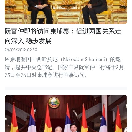
阮富仲即将访问柬埔寨：促进两国关系走
向深入 稳步发展
24/02/2019 09:30
应柬埔寨国王西哈莫尼（Norodom Sihamoni）的邀
请，越共中央总书记、国家主席阮富仲一行将于2月
25日至26日对柬埔寨进行国事访问。