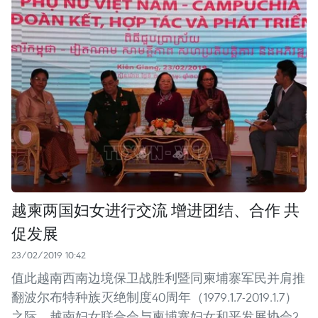
越柬两国妇女进行交流 增进团结、合作 共
促发展
23/02/2019 10:42
值此越南西南边境保卫战胜利暨同柬埔寨军民并肩推
翻波尔布特种族灭绝制度40周年（1979.1.7-2019.1.7）
之际，越南妇女联合会与柬埔寨妇女和平发展协会2