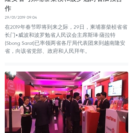
作
29/01/2019 09:04
在2019年春节即将到来之际，29日，柬埔寨柴桢省省
长门•威波和波罗勉省人民议会主席斯琫·薩拉特
(Sbong Sarat)已率领两省各厅局代表团来到越南隆安
省，向该省党部、政府和人民拜年。