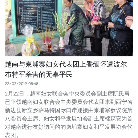
越南与柬埔寨妇女代表团上香缅怀遭波尔
布特军杀害的无辜平民
22/02/2019 08:48
2月22日，越南妇女联合会中央委员会副主席阮氏雪
已率领越南妇女联合会中央委员会代表团来到西宁省
新边县新立乡萨马特国际口岸迎接由柬埔寨参议院第
八委员会主席、妇女和平发展协会副主席棉森安为首
对越南进行友好访问的的柬埔寨妇女和平发展协会代
表团。