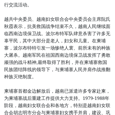
行交流活动。
越共中央委员、越南妇女联合会中央委员会主席阮氏
秋霞表示，抗美救国战争结束不久，越南人民继续面
临西南边境保卫战。波尔布特军队肆意杀害了许多无
辜平民，其中大部分是老人，妇女和儿童。在柬埔
寨，波尔布特特引发一场惨绝人寰、前所未有的种族
大屠杀。越南军民在祖国西南边境保卫战发挥了勇敢
顽强的战斗精神,最终取得了胜利，并在柬埔寨救国
民族团结阵线的领导下，与柬埔寨人民并肩作战推翻
种族灭绝制度。
柬埔寨首都金边解放后，越南已派遣许多专家赴柬，
为柬埔寨战后重建工作提供大力支持。1979-1988年
阶段，越南妇女联合会和各地方，特别是越南妇女联
合会胡志明市分会与柬埔寨妇女携手并肩，建设、巩