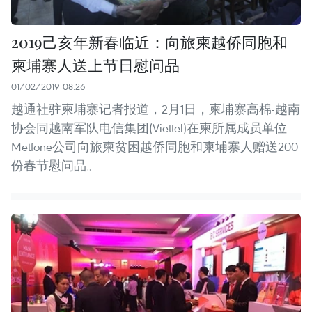
2019己亥年新春临近：向旅柬越侨同胞和
柬埔寨人送上节日慰问品
01/02/2019 08:26
越通社驻柬埔寨记者报道，2月1日，柬埔寨高棉-越南
协会同越南军队电信集团(Viettel)在柬所属成员单位
Metfone公司向旅柬贫困越侨同胞和柬埔寨人赠送200
份春节慰问品。