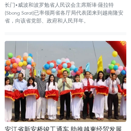
长门•威波和波罗勉省人民议会主席斯琫·薩拉特
(Sbong Sarat)已率领两省各厅局代表团来到越南隆安
省，向该省党部、政府和人民拜年。
安江省新安桥竣工通车 助推越柬经贸发展