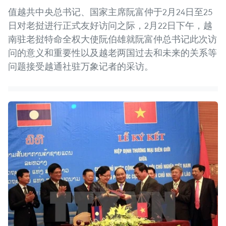
值越共中央总书记、国家主席阮富仲于2月24日至25
日对老挝进行正式友好访问之际，2月22日下午，越
南驻老挝特命全权大使阮伯雄就阮富仲总书记此次访
问的意义和重要性以及越老两国过去和未来的关系等
问题接受越通社驻万象记者的采访。