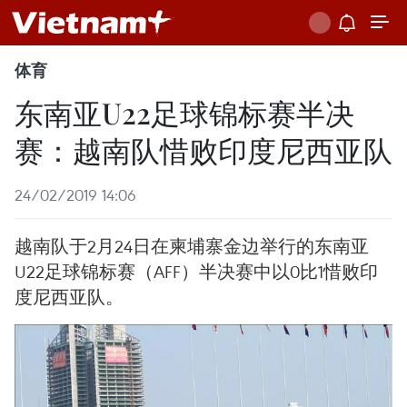
体育
东南亚U22足球锦标赛半决
赛：越南队惜败印度尼西亚队
24/02/2019 14:06
越南队于2月24日在柬埔寨金边举行的东南亚
U22足球锦标赛（AFF）半决赛中以0比1惜败印
度尼西亚队。